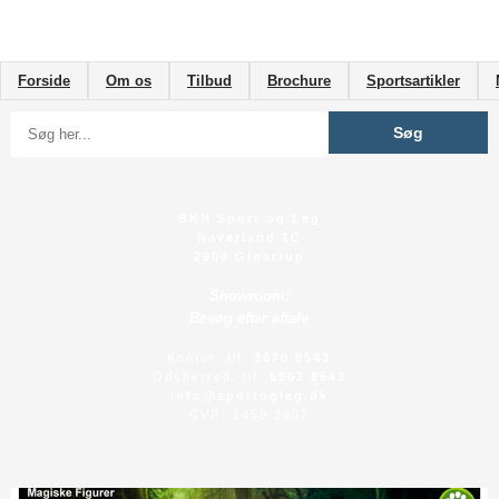
Forside
Om os
Tilbud
Brochure
Sportsartikler
BKH Sport og Leg
Naverland 1C
2600 Glostrup
Showroom:
Besøg efter aftale
Kontor: tlf.
3670 8543
Odsherred: tlf.
5962 8543
info@sportogleg.dk
CVR: 1459 3802