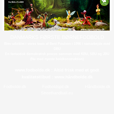
DANMARKS FØRSTE BØRNEFODBOLD​
Blev udviklet i vores team af Bent Poulsen i 1996 i samarbejde med
DBU
​En fantastisk demokratisk proces sammen med KBU, SBU og JBU​
(Nu med nyeste boldkonstruktion)​
www.fodbolde.dk
: Altid frisk med et godt
kvalitetstilbud : www.håndbolde.dk
Fodbolde.dk Fodboldspil.dk Håndbolde.dk
Streethandball.eu